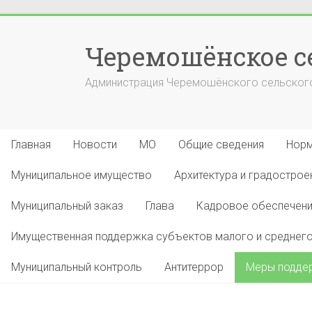
Перейти
к
Черемошёнское с
содержимому
Администрация Черемошёнского сельского
Главная
Новости
МО
Общие сведения
Норм
Муниципальное имущество
Архитектура и градострое
Муниципальный заказ
Глава
Кадровое обеспечен
Имущественная поддержка субъектов малого и среднего
Муниципальный контроль
Антитеррор
Меры поддер