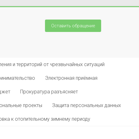
Оставить обращение
ения и территорий от чрезвычайных ситуаций
ринимательство
Электронная приёмная
джет
Прокуратура разъясняет
ональные проекты
Защита персональных данных
овка к отопительному зимнему периоду