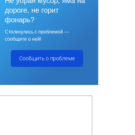
Не убран мусор, яма на
дороге, не горит
фонарь?
Столкнулись с проблемой —
сообщите о ней!
Сообщить о проблеме