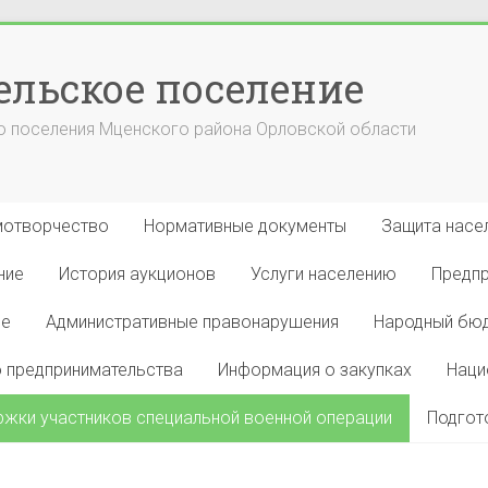
ельское поселение
 поселения Мценского района Орловской области
отворчество
Нормативные документы
Защита насел
ние
История аукционов
Услуги населению
Предп
ие
Административные правонарушения
Народный бю
 предпринимательства
Информация о закупках
Наци
жки участников специальной военной операции
Подгот