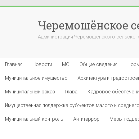
Перейти
к
Черемошёнское с
содержимому
Администрация Черемошёнского сельского
Главная
Новости
МО
Общие сведения
Норм
Муниципальное имущество
Архитектура и градострое
Муниципальный заказ
Глава
Кадровое обеспечен
Имущественная поддержка субъектов малого и среднего
Муниципальный контроль
Антитеррор
Меры поддер