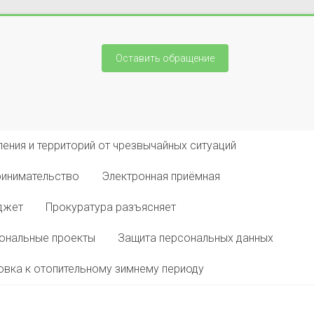
Оставить обращение
ения и территорий от чрезвычайных ситуаций
ринимательство
Электронная приёмная
джет
Прокуратура разъясняет
ональные проекты
Защита персональных данных
овка к отопительному зимнему периоду