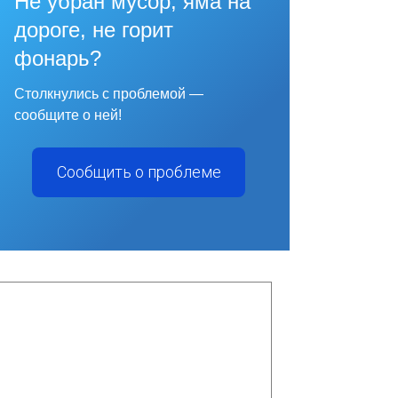
Не убран мусор, яма на
дороге, не горит
фонарь?
Столкнулись с проблемой —
сообщите о ней!
Сообщить о проблеме