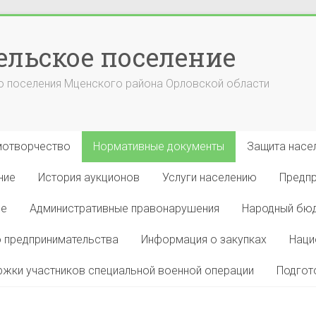
ельское поселение
 поселения Мценского района Орловской области
отворчество
Нормативные документы
Защита насел
ние
История аукционов
Услуги населению
Предп
ие
Административные правонарушения
Народный бю
 предпринимательства
Информация о закупках
Наци
жки участников специальной военной операции
Подгот