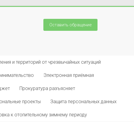
Оставить обращение
ения и территорий от чрезвычайных ситуаций
ринимательство
Электронная приёмная
джет
Прокуратура разъясняет
ональные проекты
Защита персональных данных
овка к отопительному зимнему периоду