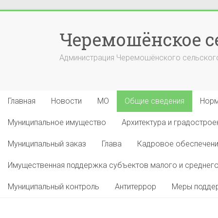
Перейти
к
Черемошёнское с
содержимому
Администрация Черемошёнского сельского
Главная
Новости
МО
Общие сведения
Норм
Муниципальное имущество
Архитектура и градострое
Муниципальный заказ
Глава
Кадровое обеспечен
Имущественная поддержка субъектов малого и среднего
Муниципальный контроль
Антитеррор
Меры поддер