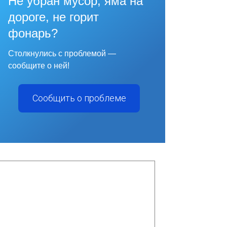
Не убран мусор, яма на
дороге, не горит
фонарь?
Столкнулись с проблемой —
сообщите о ней!
Сообщить о проблеме