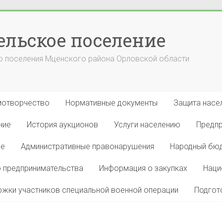
ельское поселение
 поселения Мценского района Орловской области
отворчество
Нормативные документы
Защита насел
ние
История аукционов
Услуги населению
Предп
ие
Административные правонарушения
Народный бю
 предпринимательства
Информация о закупках
Наци
жки участников специальной военной операции
Подгот