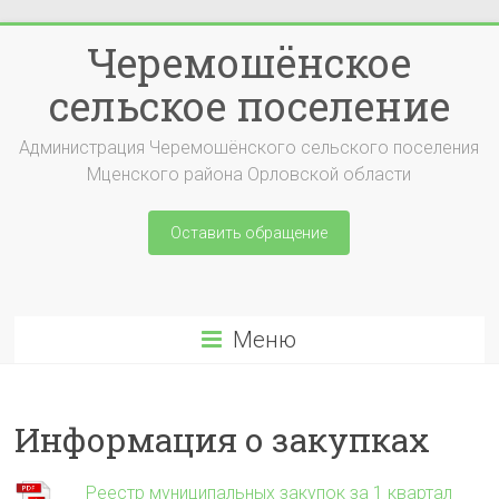
Перейти
Черемошёнское
к
содержимому
сельское поселение
Администрация Черемошёнского сельского поселения
Мценского района Орловской области
Оставить обращение
Меню
Информация о закупках
Реестр муниципальных закупок за 1 квартал