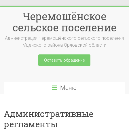
Перейти
Черемошёнское
к
содержимому
сельское поселение
Администрация Черемошёнского сельского поселения
Мценского района Орловской области
Оставить обращение
Меню
Административные
регламенты