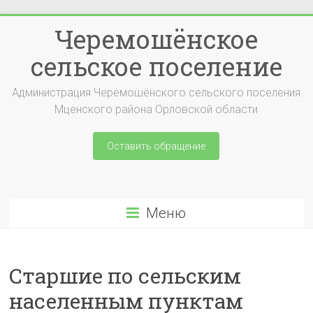
Перейти
Черемошёнское
к
содержимому
сельское поселение
Администрация Черемошёнского сельского поселения
Мценского района Орловской области
Оставить обращение
Меню
Старшие по сельским
населенным пунктам