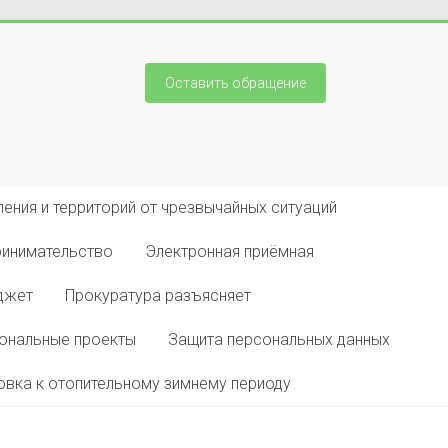
Оставить обращение
ения и территорий от чрезвычайных ситуаций
ринимательство
Электронная приёмная
джет
Прокуратура разъясняет
ональные проекты
Защита персональных данных
овка к отопительному зимнему периоду