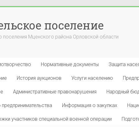
ельское поселение
 поселения Мценского района Орловской области
отворчество
Нормативные документы
Защита насел
ние
История аукционов
Услуги населению
Предп
ие
Административные правонарушения
Народный бю
 предпринимательства
Информация о закупках
Наци
жки участников специальной военной операции
Подгот