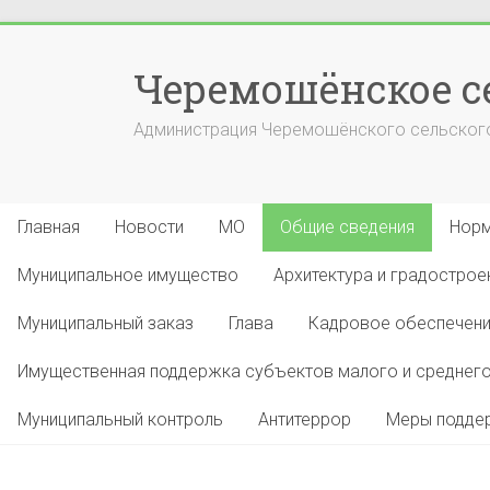
Перейти
к
Черемошёнское с
содержимому
Администрация Черемошёнского сельского
Главная
Новости
МО
Общие сведения
Норм
Муниципальное имущество
Архитектура и градострое
Муниципальный заказ
Глава
Кадровое обеспечен
Имущественная поддержка субъектов малого и среднего
Муниципальный контроль
Антитеррор
Меры поддер