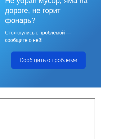
Не убран мусор, яма на
дороге, не горит
фонарь?
Столкнулись с проблемой —
сообщите о ней!
Сообщить о проблеме