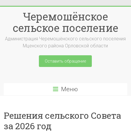
Перейти
Черемошёнское
к
содержимому
сельское поселение
Администрация Черемошёнского сельского поселения
Мценского района Орловской области
Оставить обращение
Меню
Решения сельского Совета
за 2026 год