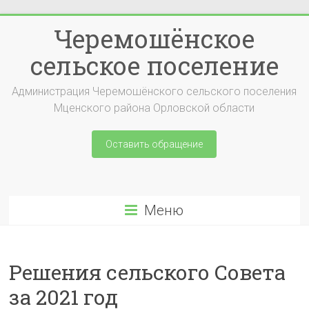
Перейти
Черемошёнское
к
содержимому
сельское поселение
Администрация Черемошёнского сельского поселения
Мценского района Орловской области
Оставить обращение
Меню
Решения сельского Совета
за 2021 год